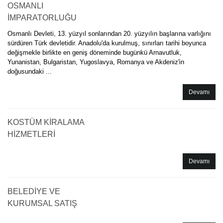
OSMANLI
İMPARATORLUĞU
Osmanlı Devleti, 13. yüzyıl sonlarından 20. yüzyılın başlarına varlığını
sürdüren Türk devletidir. Anadolu'da kurulmuş, sınırları tarihi boyunca
değişmekle birlikte en geniş döneminde bugünkü Arnavutluk,
Yunanistan, Bulgaristan, Yugoslavya, Romanya ve Akdeniz'in
doğusundaki ...
Devamı
KOSTÜM KİRALAMA
HİZMETLERİ
Devamı
BELEDİYE VE
KURUMSAL SATIŞ