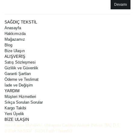
Devamı
SAĞDIÇ TEKSTİL
Anasayfa
Hakkımızda
Mağazamız
Blog
Bize Ulaşın
ALIŞVERİŞ
Satış Sözleşmesi
Gizlilik ve Güvenlik
Garanti Şartları
Ödeme ve Teslimat
İade ve Değişim
YARDIM
Müşteri Hizmetleri
Sıkça Sorulan Sorular
Kargo Takibi
Yeni Üyelik
BİZE ULAŞIN
Hacı Kadın Mahallesi, Unkapanı Caddesi Atatürk Bulvarı İMÇ D:5,
D:Blok No:5607, 34134 Fatih / İstanbul