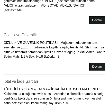
çerçevesinde imzalanmıştır. ‘ALICI’ ; (sözleşmede bundan sonra
"ALICI" olarak anılacaktır) AD- SOYAD: ADRES: ‘SATICI’ ;
(sözleşmede ...
Devamı
Gizlilik ve Güvenlik
GİZLİLİK VE GÜVENLİK POLİTİKASI Mağazamızda verilen tüm
servisler ve ,…………adresinde kayıtlı sağdiç tesktil ltd. Şti.firmamıza
aittir ve firmamız tarafından işletilir. Ünvan :Sağdıç Tekstil Adres :Yavuz
Selim Mah. 1/1 A Sok. No:8 Bağcılar-İS ...
Devamı
İptal ve İade Şartları
TÜKETİCİ HAKLARI – CAYMA – İPTAL İADE KOŞULLARI GENEL:
Kullanmakta olduğunuz web sitesi üzerinden elektronik ortamda sipariş
verdiğiniz takdirde, size sunulan ön bilgilendirme formunu ve mesafeli
satış sözleşmesini kabul etmiş sayılırsınız. A ...