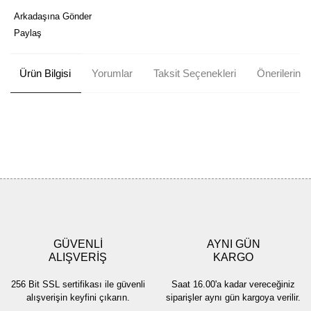
Arkadaşına Gönder
Paylaş
Ürün Bilgisi
Yorumlar
Taksit Seçenekleri
Önerileriniz
Bu ürünün fiyat bilgisi, resim, ürün açıklamalarında ve diğer
konularda yetersiz gördüğünüz noktaları öneri formunu kullanarak
Bu ürüne ilk yorumu siz yapın!
tarafımıza iletebilirsiniz.
Görüş ve önerileriniz için teşekkür ederiz.
Yorum Yaz
Ürün resmi kalitesiz, bozuk veya görüntülenemiyor.
Ürün açıklamasında eksik bilgiler bulunuyor.
GÜVENLİ
AYNI GÜN
Ürün bilgilerinde hatalar bulunuyor.
ALIŞVERİŞ
KARGO
Ürün fiyatı diğer sitelerden daha pahalı.
256 Bit SSL sertifikası ile güvenli
Saat 16.00'a kadar vereceğiniz
Bu ürüne benzer farklı alternatifler olmalı.
alışverişin keyfini çıkarın.
siparişler aynı gün kargoya verilir.