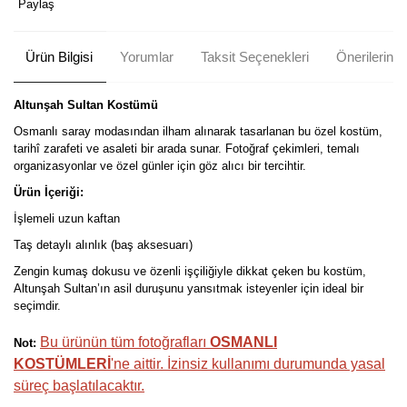
Paylaş
Ürün Bilgisi
Yorumlar
Taksit Seçenekleri
Önerileriniz
Altunşah Sultan Kostümü
Osmanlı saray modasından ilham alınarak tasarlanan bu özel kostüm,
tarihî zarafeti ve asaleti bir arada sunar. Fotoğraf çekimleri, temalı
organizasyonlar ve özel günler için göz alıcı bir tercihtir.
Ürün İçeriği:
İşlemeli uzun kaftan
Taş detaylı alınlık (baş aksesuarı)
Zengin kumaş dokusu ve özenli işçiliğiyle dikkat çeken bu kostüm,
Altunşah Sultan’ın asil duruşunu yansıtmak isteyenler için ideal bir
seçimdir.
Bu ürünün tüm fotoğrafları
OSMANLI
Not:
KOSTÜMLERİ
'ne aittir. İzinsiz kullanımı durumunda yasal
süreç başlatılacaktır.