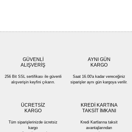
Bu ürünün fiyat bilgisi, resim, ürün açıklamalarında ve diğer
konularda yetersiz gördüğünüz noktaları öneri formunu kullanarak
Bu ürüne ilk yorumu siz yapın!
tarafımıza iletebilirsiniz.
Görüş ve önerileriniz için teşekkür ederiz.
Yorum Yaz
Ürün resmi kalitesiz, bozuk veya görüntülenemiyor.
Ürün açıklamasında eksik bilgiler bulunuyor.
GÜVENLİ
AYNI GÜN
Ürün bilgilerinde hatalar bulunuyor.
ALIŞVERİŞ
KARGO
Ürün fiyatı diğer sitelerden daha pahalı.
256 Bit SSL sertifikası ile güvenli
Saat 16.00'a kadar vereceğiniz
Bu ürüne benzer farklı alternatifler olmalı.
alışverişin keyfini çıkarın.
siparişler aynı gün kargoya verilir.
ÜCRETSİZ
KREDİ KARTINA
KARGO
TAKSİT İMKANI
Gönder
Tüm siparişlerinizde ücretsiz
Kredi Kartlarına taksit
kargo
avantajlarından