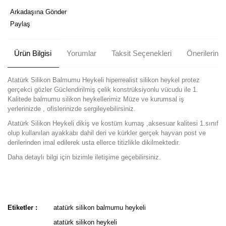
Arkadaşına Gönder
Paylaş
Ürün Bilgisi
Yorumlar
Taksit Seçenekleri
Önerileriniz
Atatürk Silikon Balmumu Heykeli hiperrealist silikon heykel protez
gerçekci gözler Güclendirilmiş çelik konstrüksiyonlu vücudu ile 1.
Kalitede balmumu silikon heykellerimiz Müze ve kurumsal iş
yerlerinizde , ofislerinizde sergileyebilirsiniz.
Atatürk Silikon Heykeli dikiş ve kostüm kumaş ,aksesuar kalitesi 1.sınıf
olup kullanılan ayakkabı dahil deri ve kürkler gerçek hayvan post ve
derilerinden imal edilerek usta ellerce titizlikle dikilmektedir.
Daha detaylı bilgi için bizimle iletişime geçebilirsiniz.
Bu ürünün fiyat bilgisi, resim, ürün açıklamalarında ve diğer
konularda yetersiz gördüğünüz noktaları öneri formunu kullanarak
Bu ürüne ilk yorumu siz yapın!
tarafımıza iletebilirsiniz.
Etiketler :
atatürk silikon balmumu heykeli
Görüş ve önerileriniz için teşekkür ederiz.
atatürk silikon heykeli