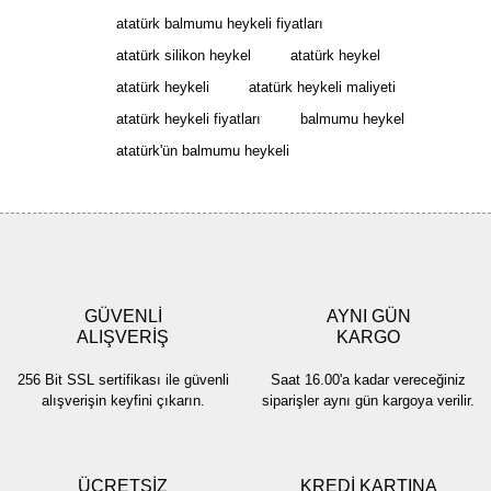
Yorum Yaz
atatürk balmumu heykeli fiyatları
Ürün resmi kalitesiz, bozuk veya görüntülenemiyor.
atatürk silikon heykel
atatürk heykel
Ürün açıklamasında eksik bilgiler bulunuyor.
atatürk heykeli
atatürk heykeli maliyeti
Ürün bilgilerinde hatalar bulunuyor.
atatürk heykeli fiyatları
balmumu heykel
Ürün fiyatı diğer sitelerden daha pahalı.
atatürk'ün balmumu heykeli
Bu ürüne benzer farklı alternatifler olmalı.
Gönder
GÜVENLİ
AYNI GÜN
ALIŞVERİŞ
KARGO
256 Bit SSL sertifikası ile güvenli
Saat 16.00'a kadar vereceğiniz
alışverişin keyfini çıkarın.
siparişler aynı gün kargoya verilir.
ÜCRETSİZ
KREDİ KARTINA