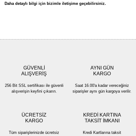
Daha detaylı bilgi için bizimle iletişime geçebilirsiniz.
Bu ürünün fiyat bilgisi, resim, ürün açıklamalarında ve diğer
konularda yetersiz gördüğünüz noktaları öneri formunu kullanarak
Bu ürüne ilk yorumu siz yapın!
tarafımıza iletebilirsiniz.
Görüş ve önerileriniz için teşekkür ederiz.
Yorum Yaz
Ürün resmi kalitesiz, bozuk veya görüntülenemiyor.
Ürün açıklamasında eksik bilgiler bulunuyor.
GÜVENLİ
AYNI GÜN
Ürün bilgilerinde hatalar bulunuyor.
ALIŞVERİŞ
KARGO
Ürün fiyatı diğer sitelerden daha pahalı.
256 Bit SSL sertifikası ile güvenli
Saat 16.00'a kadar vereceğiniz
Bu ürüne benzer farklı alternatifler olmalı.
alışverişin keyfini çıkarın.
siparişler aynı gün kargoya verilir.
ÜCRETSİZ
KREDİ KARTINA
KARGO
TAKSİT İMKANI
Gönder
Tüm siparişlerinizde ücretsiz
Kredi Kartlarına taksit