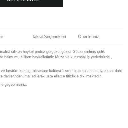
ar
Taksit Seçenekleri
Önerileriniz
ealist silikon heykel protez gerçekci gözler Güclendirilmiş çelik
ede balmumu silikon heykellerimiz Müze ve kurumsal iş yerlerinizde ,
 ve kostüm kumaş ,aksesuar kalitesi 1.sınıf olup kullanılan ayakkabı dahil
derilerinden imal edilerek usta ellerce titizlikle dikilmektedir.
me geçebilirsiniz.
rün açıklamalarında ve diğer konularda yetersiz gördüğünüz noktaları öneri
bilirsiniz.
Bu ürüne ilk yorumu siz yapın!
r ederiz.
ya görüntülenemiyor.
Yorum Yaz