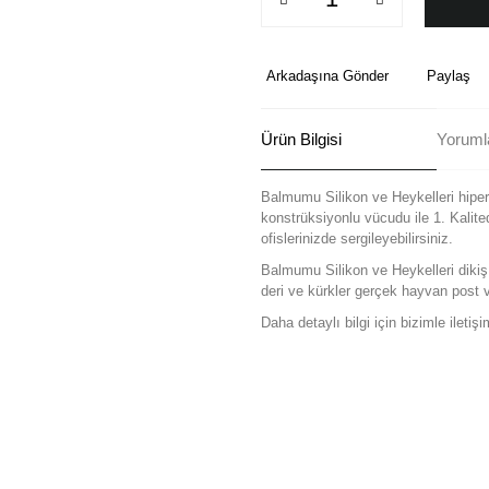
Arkadaşına Gönder
Paylaş
Ürün Bilgisi
Yoruml
Balmumu Silikon ve Heykelleri hiperr
konstrüksiyonlu vücudu ile 1. Kalit
ofislerinizde sergileyebilirsiniz.
Balmumu Silikon ve Heykelleri dikiş
deri ve kürkler gerçek hayvan post ve 
Daha detaylı bilgi için bizimle iletişi
Bu ürünün fiyat bilgisi, resim, ü
formunu kullanarak tarafımıza ilete
Görüş ve önerileriniz için teşekkü
Ürün resmi kalitesiz, bozuk ve