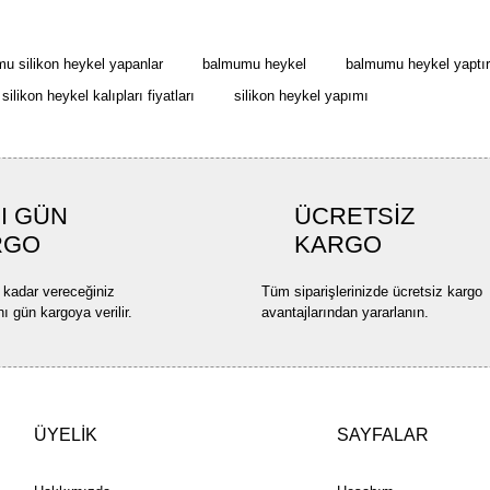
Ürün açıklamasında eksik bilgi
Ürün bilgilerinde hatalar bulun
u silikon heykel yapanlar
balmumu heykel
balmumu heykel yaptırm
Ürün fiyatı diğer sitelerden dah
silikon heykel kalıpları fiyatları
silikon heykel yapımı
Bu ürüne benzer farklı alternatif
I GÜN
ÜCRETSİZ
RGO
KARGO
 kadar vereceğiniz
Tüm siparişlerinizde ücretsiz kargo
nı gün kargoya verilir.
avantajlarından yararlanın.
ÜYELİK
SAYFALAR