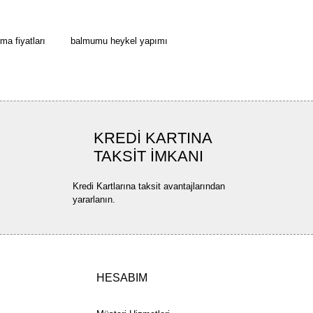
ler bulunuyor.
uyor.
a fiyatları
balmumu heykel yapımı
a pahalı.
ler olmalı.
KREDİ KARTINA
TAKSİT İMKANI
Gönder
Kredi Kartlarına taksit avantajlarından
yararlanın.
HESABIM