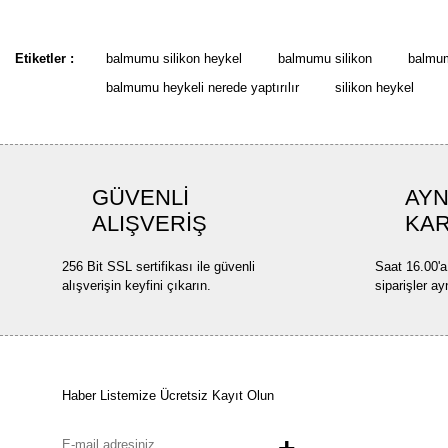
Etiketler :
balmumu silikon heykel
balmumu silikon
balmum
balmumu heykeli nerede yaptırılır
silikon heykel
GÜVENLİ
AYN
ALIŞVERİŞ
KA
256 Bit SSL sertifikası ile güvenli
Saat 16.00'a
alışverişin keyfini çıkarın.
siparişler ay
Haber Listemize Ücretsiz Kayıt Olun