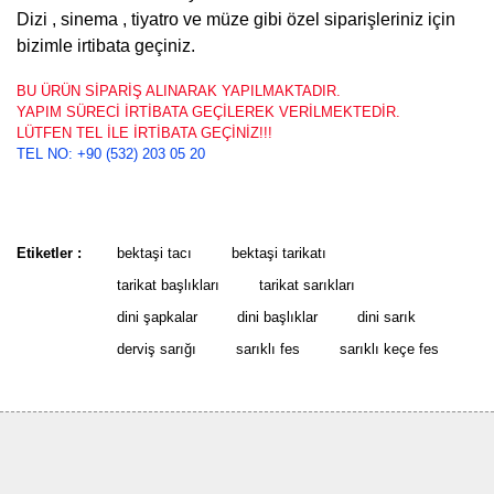
Dizi , sinema , tiyatro ve müze gibi özel siparişleriniz için
bizimle irtibata geçiniz.
BU ÜRÜN SİPARİŞ ALINARAK YAPILMAKTADIR.
YAPIM SÜRECİ İRTİBATA GEÇİLEREK VERİLMEKTEDİR.
LÜTFEN TEL İLE İRTİBATA GEÇİNİZ!!!
TEL NO: +90 (532) 203 05 20
Bu ürünün fiyat bilgisi, resim, ürün açıklamalarında ve diğer
konularda yetersiz gördüğünüz noktaları öneri formunu kullanarak
Bu ürüne ilk yorumu siz yapın!
tarafımıza iletebilirsiniz.
Etiketler :
bektaşi tacı
bektaşi tarikatı
Görüş ve önerileriniz için teşekkür ederiz.
tarikat başlıkları
tarikat sarıkları
Yorum Yaz
dini şapkalar
dini başlıklar
dini sarık
Ürün resmi kalitesiz, bozuk veya görüntülenemiyor.
derviş sarığı
sarıklı fes
sarıklı keçe fes
Ürün açıklamasında eksik bilgiler bulunuyor.
Ürün bilgilerinde hatalar bulunuyor.
Ürün fiyatı diğer sitelerden daha pahalı.
Bu ürüne benzer farklı alternatifler olmalı.