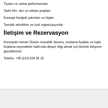
Tiyatro ve sahne performansları
Tarihi film, dizi ve reklam projeleri
Konsept fotoğraf çekimleri ve klipler
Tematik etkinlikler ve özel organizasyonlar
İletişim ve Rezervasyon
Konstantin temalı Ürünün müsaitlik durumu, kiralama fiyatları ve toplu
kiralama seçenekleri hakkında detaylı bilgi almak için bizimle iletişime
geçebilirsiniz:
Telefon: +90 (212) 634 05 10
Bu ürünün fiyat bilgisi, resim, ürün açıklamalarında ve diğer
konularda yetersiz gördüğünüz noktaları öneri formunu kullanarak
Bu ürüne ilk yorumu siz yapın!
tarafımıza iletebilirsiniz.
Görüş ve önerileriniz için teşekkür ederiz.
Yorum Yaz
Ürün resmi kalitesiz, bozuk veya görüntülenemiyor.
Ürün açıklamasında eksik bilgiler bulunuyor.