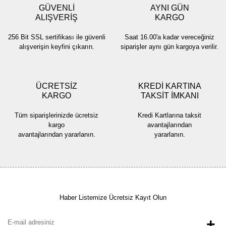
GÜVENLİ
AYNI GÜN
Ürün bilgilerinde hatalar bulunuyor.
ALIŞVERİŞ
KARGO
Ürün fiyatı diğer sitelerden daha pahalı.
256 Bit SSL sertifikası ile güvenli
Saat 16.00'a kadar vereceğiniz
Bu ürüne benzer farklı alternatifler olmalı.
alışverişin keyfini çıkarın.
siparişler aynı gün kargoya verilir.
ÜCRETSİZ
KREDİ KARTINA
KARGO
TAKSİT İMKANI
Gönder
Tüm siparişlerinizde ücretsiz
Kredi Kartlarına taksit
kargo
avantajlarından
avantajlarından yararlanın.
yararlanın.
Haber Listemize Ücretsiz Kayıt Olun
+