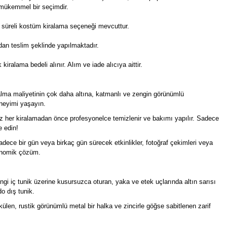
n mükemmel bir seçimdir.
n süreli kostüm kiralama seçeneği mevcuttur.
n teslim şeklinde yapılmaktadır.
kiralama bedeli alınır. Alım ve iade alıcıya aittir.
lma maliyetinin çok daha altına, katmanlı ve zengin görünümlü
neyimi yaşayın.
 her kiralamadan önce profesyonelce temizlenir ve bakımı yapılır. Sadece
e edin!
dece bir gün veya birkaç gün sürecek etkinlikler, fotoğraf çekimleri veya
konomik çözüm.
i iç tunik üzerine kusursuzca oturan, yaka ve etek uçlarında altın sarısı
o dış tunik.
en, rustik görünümlü metal bir halka ve zincirle göğse sabitlenen zarif