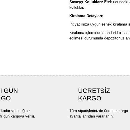
Savaşçı Kollukları:
Etek ucundaki d
kolluklar.
Kiralama Detayları:
İhtiyacınıza uygun esnek kiralama sü
Kiralama işleminde standart bir has
edilmesi durumunda depozitonuz anın
Bu ürünün fiyat bilgisi, resim, ü
formunu kullanarak tarafımıza ilete
Görüş ve önerileriniz için teşekkü
Ürün resmi kalitesiz, bozuk ve
I GÜN
ÜCRETSİZ
Ürün açıklamasında eksik bilgi
RGO
KARGO
Ürün bilgilerinde hatalar bulun
Ürün fiyatı diğer sitelerden dah
 kadar vereceğiniz
Tüm siparişlerinizde ücretsiz kargo
Bu ürüne benzer farklı alternatif
nı gün kargoya verilir.
avantajlarından yararlanın.