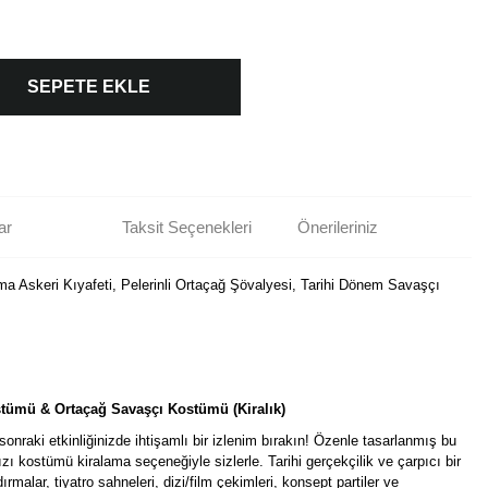
SEPETE EKLE
ar
Taksit Seçenekleri
Önerileriniz
Askeri Kıyafeti, Pelerinli Ortaçağ Şövalyesi, Tarihi Dönem Savaşçı
stümü & Ortaçağ Savaşçı Kostümü (Kiralık)
onraki etkinliğinizde ihtişamlı bir izlenim bırakın! Özenle tasarlanmış bu
kostümü kiralama seçeneğiyle sizlerle. Tarihi gerçekçilik ve çarpıcı bir
ırmalar, tiyatro sahneleri, dizi/film çekimleri, konsept partiler ve