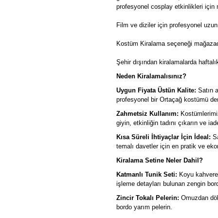
profesyonel cosplay etkinlikleri içi
Film ve diziler için profesyonel uzu
Kostüm Kiralama seçeneği mağazada
Şehir dışından kiralamalarda haftalık 
Neden Kiralamalısınız?
Uygun Fiyata Üstün Kalite:
Satın a
profesyonel bir Ortaçağ kostümü de
Zahmetsiz Kullanım:
Kostümlerimiz
giyin, etkinliğin tadını çıkarın ve iad
Kısa Süreli İhtiyaçlar İçin İdeal:
Sa
temalı davetler için en pratik ve e
Kiralama Setine Neler Dahil?
Katmanlı Tunik Seti:
Koyu kahvereng
işleme detayları bulunan zengin bord
Zincir Tokalı Pelerin:
Omuzdan dökül
bordo yarım pelerin.