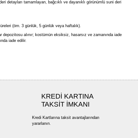
eri detayları tamamlayan, bağcıklı ve dayanıklı görünümlü suni deri
releri (örn. 3 günlük, 5 günlük veya haftalık).
ar depozitosu alınır; kostümün eksiksiz, hasarsız ve zamanında iade
da iade edilir.
rün açıklamalarında ve diğer konularda yetersiz gördüğünüz noktaları öneri
bilirsiniz.
Bu ürüne ilk yorumu siz yapın!
r ederiz.
ya görüntülenemiyor.
Yorum Yaz
KREDİ KARTINA
ler bulunuyor.
TAKSİT İMKANI
uyor.
a pahalı.
Kredi Kartlarına taksit avantajlarından
ler olmalı.
yararlanın.