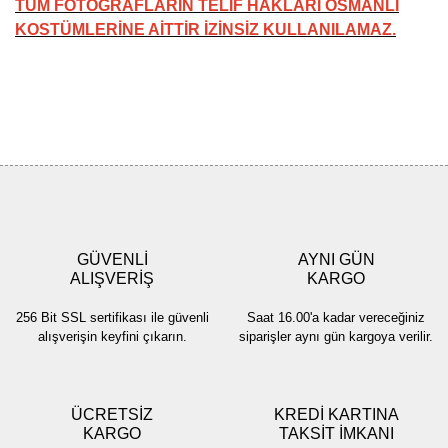
TÜM FOTOĞRAFLARIN TELİF HAKLARI OSMANLI
KOSTÜMLERİNE AİTTİR İZİNSİZ KULLANILAMAZ.
Bu ürünün fiyat bilgisi, resim, ürün açıklamalarında ve diğer
konularda yetersiz gördüğünüz noktaları öneri formunu kullanarak
Bu ürüne ilk yorumu siz yapın!
tarafımıza iletebilirsiniz.
Görüş ve önerileriniz için teşekkür ederiz.
Yorum Yaz
Ürün resmi kalitesiz, bozuk veya görüntülenemiyor.
Ürün açıklamasında eksik bilgiler bulunuyor.
GÜVENLİ
AYNI GÜN
Ürün bilgilerinde hatalar bulunuyor.
ALIŞVERİŞ
KARGO
Ürün fiyatı diğer sitelerden daha pahalı.
256 Bit SSL sertifikası ile güvenli
Saat 16.00'a kadar vereceğiniz
Bu ürüne benzer farklı alternatifler olmalı.
alışverişin keyfini çıkarın.
siparişler aynı gün kargoya verilir.
ÜCRETSİZ
KREDİ KARTINA
KARGO
TAKSİT İMKANI