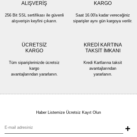
ALIŞVERİŞ
KARGO
Ürün fiyatı diğer sitelerden daha pahalı.
256 Bit SSL sertifikası ile güvenli
Saat 16.00'a kadar vereceğiniz
Bu ürüne benzer farklı alternatifler olmalı.
alışverişin keyfini çıkarın.
siparişler aynı gün kargoya verilir.
ÜCRETSİZ
KREDİ KARTINA
KARGO
TAKSİT İMKANI
Gönder
Tüm siparişlerinizde ücretsiz
Kredi Kartlarına taksit
kargo
avantajlarından
avantajlarından yararlanın.
yararlanın.
Haber Listemize Ücretsiz Kayıt Olun
+