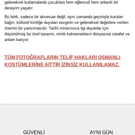
geleneksel kutlamalarda çocuklara hem eğlenceli hem anlamlı bir
deneyim yaşatır.
Bu börk, sadece bir aksesuar değil; aynı zamanda geçmişle kurulan
bağın, kültürel kimliğe duyulan sevginin ve geleneksel değerlere verilen
önemin bir yansımasıdır. Tarihî mirasımıza ilgi duyanlar için
düşünülmüş bu özel tasarım, minik kahramanların dünyasına zarafet ve
anlam katıyor.
TÜM FOTOĞRAFLARIN TELİF HAKLARI OSMANLI
KOSTÜMLERİNE AİTTİR İZİNSİZ KULLANILAMAZ.
Bu ürünün fiyat bilgisi, resim, ürün açıklamalarında ve diğer
konularda yetersiz gördüğünüz noktaları öneri formunu kullanarak
Bu ürüne ilk yorumu siz yapın!
tarafımıza iletebilirsiniz.
Görüş ve önerileriniz için teşekkür ederiz.
Yorum Yaz
Ürün resmi kalitesiz, bozuk veya görüntülenemiyor.
Ürün açıklamasında eksik bilgiler bulunuyor.
GÜVENLİ
AYNI GÜN
Ürün bilgilerinde hatalar bulunuyor.