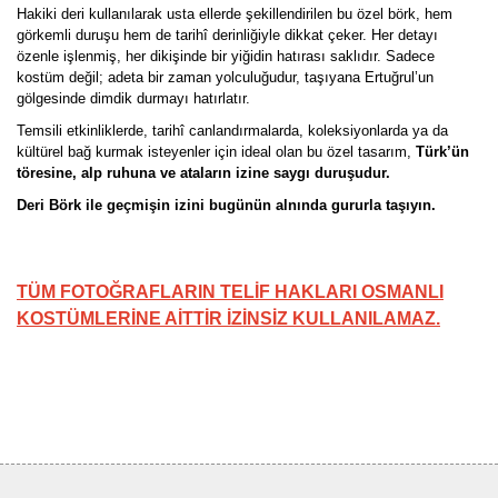
Hakiki deri kullanılarak usta ellerde şekillendirilen bu özel börk, hem
görkemli duruşu hem de tarihî derinliğiyle dikkat çeker. Her detayı
özenle işlenmiş, her dikişinde bir yiğidin hatırası saklıdır. Sadece
kostüm değil; adeta bir zaman yolculuğudur, taşıyana Ertuğrul’un
gölgesinde dimdik durmayı hatırlatır.
Temsili etkinliklerde, tarihî canlandırmalarda, koleksiyonlarda ya da
kültürel bağ kurmak isteyenler için ideal olan bu özel tasarım,
Türk’ün
töresine, alp ruhuna ve ataların izine saygı duruşudur.
Deri Börk ile geçmişin izini bugünün alnında gururla taşıyın.
TÜM FOTOĞRAFLARIN TELİF HAKLARI OSMANLI
KOSTÜMLERİNE AİTTİR İZİNSİZ KULLANILAMAZ.
Bu ürünün fiyat bilgisi, resim, ürün açıklamalarında ve diğer
konularda yetersiz gördüğünüz noktaları öneri formunu kullanarak
Bu ürüne ilk yorumu siz yapın!
tarafımıza iletebilirsiniz.
Görüş ve önerileriniz için teşekkür ederiz.
Yorum Yaz