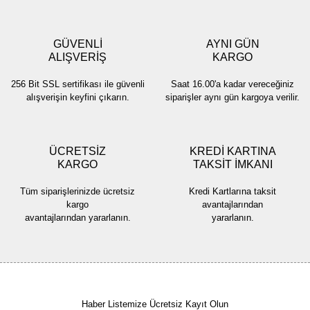
Ürün resmi kalitesiz, bozuk veya görüntülenemiyor.
Ürün açıklamasında eksik bilgiler bulunuyor.
GÜVENLİ
AYNI GÜN
Ürün bilgilerinde hatalar bulunuyor.
ALIŞVERİŞ
KARGO
Ürün fiyatı diğer sitelerden daha pahalı.
256 Bit SSL sertifikası ile güvenli
Saat 16.00'a kadar vereceğiniz
Bu ürüne benzer farklı alternatifler olmalı.
alışverişin keyfini çıkarın.
siparişler aynı gün kargoya verilir.
ÜCRETSİZ
KREDİ KARTINA
KARGO
TAKSİT İMKANI
Gönder
Tüm siparişlerinizde ücretsiz
Kredi Kartlarına taksit
kargo
avantajlarından
avantajlarından yararlanın.
yararlanın.
Haber Listemize Ücretsiz Kayıt Olun