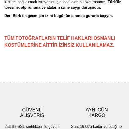
kültürel bağ kurmak isteyenler için ideal olan bu özel tasarım,
Türk’ün
töresine, alp ruhuna ve ataların izine saygı duruşudur.
Deri Börk ile geçmişin izini bugünün alnında gururla taşıyın.
TÜM FOTOĞRAFLARIN TELİF HAKLARI OSMANLI
KOSTÜMLERİNE AİTTİR İZİNSİZ KULLANILAMAZ.
Bu ürünün fiyat bilgisi, resim, ürün açıklamalarında ve diğer
konularda yetersiz gördüğünüz noktaları öneri formunu kullanarak
Bu ürüne ilk yorumu siz yapın!
tarafımıza iletebilirsiniz.
Görüş ve önerileriniz için teşekkür ederiz.
Yorum Yaz
Ürün resmi kalitesiz, bozuk veya görüntülenemiyor.
Ürün açıklamasında eksik bilgiler bulunuyor.
GÜVENLİ
AYNI GÜN
Ürün bilgilerinde hatalar bulunuyor.
ALIŞVERİŞ
KARGO
Ürün fiyatı diğer sitelerden daha pahalı.
256 Bit SSL sertifikası ile güvenli
Saat 16.00'a kadar vereceğiniz
Bu ürüne benzer farklı alternatifler olmalı.