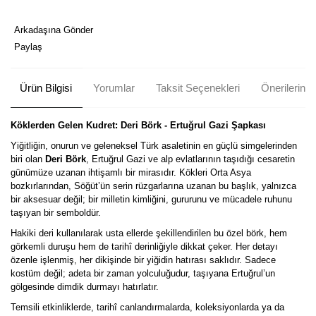
Arkadaşına Gönder
Paylaş
Ürün Bilgisi
Yorumlar
Taksit Seçenekleri
Önerileriniz
Köklerden Gelen Kudret: Deri Börk - Ertuğrul Gazi Şapkası
Yiğitliğin, onurun ve geleneksel Türk asaletinin en güçlü simgelerinden
biri olan
Deri Börk
, Ertuğrul Gazi ve alp evlatlarının taşıdığı cesaretin
günümüze uzanan ihtişamlı bir mirasıdır. Kökleri Orta Asya
bozkırlarından, Söğüt’ün serin rüzgarlarına uzanan bu başlık, yalnızca
bir aksesuar değil; bir milletin kimliğini, gururunu ve mücadele ruhunu
taşıyan bir semboldür.
Hakiki deri kullanılarak usta ellerde şekillendirilen bu özel börk, hem
görkemli duruşu hem de tarihî derinliğiyle dikkat çeker. Her detayı
özenle işlenmiş, her dikişinde bir yiğidin hatırası saklıdır. Sadece
kostüm değil; adeta bir zaman yolculuğudur, taşıyana Ertuğrul’un
gölgesinde dimdik durmayı hatırlatır.
Temsili etkinliklerde, tarihî canlandırmalarda, koleksiyonlarda ya da