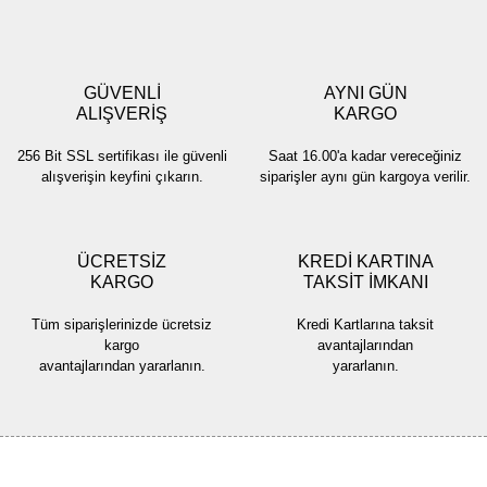
Yorum Yaz
Ürün resmi kalitesiz, bozuk veya görüntülenemiyor.
Ürün açıklamasında eksik bilgiler bulunuyor.
GÜVENLİ
AYNI GÜN
Ürün bilgilerinde hatalar bulunuyor.
ALIŞVERİŞ
KARGO
Ürün fiyatı diğer sitelerden daha pahalı.
256 Bit SSL sertifikası ile güvenli
Saat 16.00'a kadar vereceğiniz
Bu ürüne benzer farklı alternatifler olmalı.
alışverişin keyfini çıkarın.
siparişler aynı gün kargoya verilir.
ÜCRETSİZ
KREDİ KARTINA
KARGO
TAKSİT İMKANI
Gönder
Tüm siparişlerinizde ücretsiz
Kredi Kartlarına taksit
kargo
avantajlarından
avantajlarından yararlanın.
yararlanın.