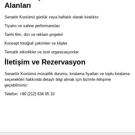
Alanları
Senatör Kostümü günlük veya haftalık olarak kiralıktır.
Tiyatro ve sahne performansları
Tarihi film, dizi ve reklam projeleri
Konsept fotoğraf çekimleri ve klipler
Tematik etkinlikler ve özel organizasyonlar
İletişim ve Rezervasyon
Senartör Kostümü müsaitlik durumu, kiralama fiyatları ve toplu kiralama
seçenekleri hakkında detaylı bilgi almak için bizimle iletişime
geçebilirsiniz:
Telefon: +90 (212) 634 05 10
Bu ürünün fiyat bilgisi, resim, ürün açıklamalarında ve diğer
konularda yetersiz gördüğünüz noktaları öneri formunu kullanarak
Bu ürüne ilk yorumu siz yapın!
tarafımıza iletebilirsiniz.
Görüş ve önerileriniz için teşekkür ederiz.