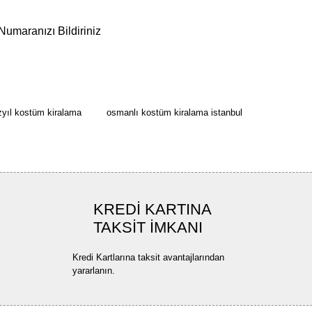
Numaranızı Bildiriniz
rün açıklamalarında ve diğer konularda yetersiz gördüğünüz noktaları öneri
bilirsiniz.
Bu ürüne ilk yorumu siz yapın!
r ederiz.
yıl kostüm kiralama
osmanlı kostüm kiralama istanbul
ya görüntülenemiyor.
Yorum Yaz
ler bulunuyor.
uyor.
a pahalı.
KREDİ KARTINA
TAKSİT İMKANI
ler olmalı.
Kredi Kartlarına taksit avantajlarından
yararlanın.