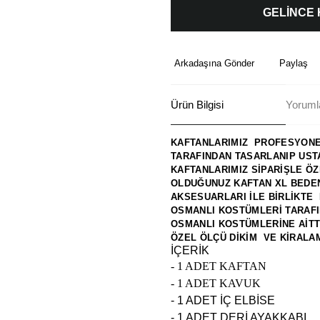
GELİNCE
Arkadaşına Gönder
Paylaş
Ürün Bilgisi
Yoruml
KAFTANLARIMIZ PROFESYONEL
TARAFINDAN TASARLANIP UST
KAFTANLARIMIZ SİPARİŞLE Ö
OLDUĞUNUZ KAFTAN XL BEDE
AKSESUARLARI İLE BİRLİKTE 
OSMANLI KOSTÜMLERİ TARAFI
OSMANLI KOSTÜMLERİNE AİTTİ
ÖZEL ÖLÇÜ DİKİM VE KİRALAMA 
İÇERİK
- 1 ADET KAFTAN
- 1 ADET KAVUK
- 1 ADET İÇ ELBİSE
- 1 ADET DERİ AYAKKABI