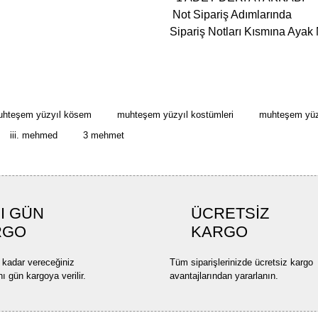
Not Sipariş Adımlarında
Sipariş Notları Kısmına Ayak 
Bu ürünün fiyat bilgisi, resim, ü
formunu kullanarak tarafımıza ilete
Görüş ve önerileriniz için teşekkü
hteşem yüzyıl kösem
muhteşem yüzyıl kostümleri
muhteşem yüz
iii. mehmed
3 mehmet
Ürün resmi kalitesiz, bozuk ve
Ürün açıklamasında eksik bilgi
Ürün bilgilerinde hatalar bulun
I GÜN
ÜCRETSİZ
Ürün fiyatı diğer sitelerden dah
RGO
KARGO
Bu ürüne benzer farklı alternatif
 kadar vereceğiniz
Tüm siparişlerinizde ücretsiz kargo
nı gün kargoya verilir.
avantajlarından yararlanın.