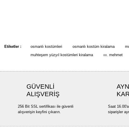
Etiketler :
osmanlı kostümleri
osmanlı kostüm kiralama
mu
muhteşem yüzyıl kostümleri kiralama
ııı. mehmet
GÜVENLİ
AYN
ALIŞVERİŞ
KA
256 Bit SSL sertifikası ile güvenli
Saat 16.00'a
alışverişin keyfini çıkarın.
siparişler ay