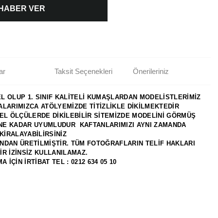
 HABER VER
ar
Taksit Seçenekleri
Önerileriniz
 OLUP 1. SINIF KALİTELİ KUMAŞLARDAN MODELİSTLERİMİZ
ALARIMIZCA ATÖLYEMİZDE TİTİZLİKLE DİKİLMEKTEDİR
ZEL ÖLÇÜLERDE DİKİLEBİLİR SİTEMİZDE MODELİNİ GÖRMÜŞ
NE KADAR UYUMLUDUR KAFTANLARIMIZI AYNI ZAMANDA
KİRALAYABİLİRSİNİZ
NDAN ÜRETİLMİŞTİR. TÜM FOTOĞRAFLARIN TELİF HAKLARI
R İZİNSİZ KULLANILAMAZ.
İÇİN İRTİBAT TEL : 0212 634 05 10