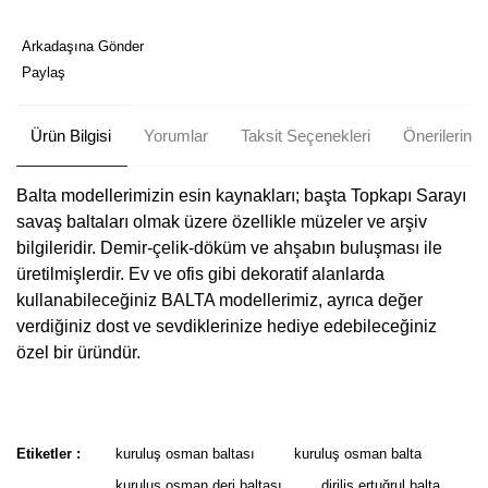
Arkadaşına Gönder
Paylaş
Ürün Bilgisi
Yorumlar
Taksit Seçenekleri
Önerileriniz
Balta modellerimizin esin kaynakları; başta Topkapı Sarayı
savaş baltaları olmak üzere özellikle müzeler ve arşiv
bilgileridir.
Demir-çelik-döküm ve ahşabın buluşması ile
üretilmişlerdir. Ev ve ofis gibi dekoratif alanlarda
kullanabileceğiniz BALTA modellerimiz, ayrıca değer
verdiğiniz dost ve sevdiklerinize hediye edebileceğiniz
özel bir üründür.
Bu ürünün fiyat bilgisi, resim, ürün açıklamalarında ve diğer
konularda yetersiz gördüğünüz noktaları öneri formunu kullanarak
Bu ürüne ilk yorumu siz yapın!
tarafımıza iletebilirsiniz.
Etiketler :
kuruluş osman baltası
kuruluş osman balta
Görüş ve önerileriniz için teşekkür ederiz.
kuruluş osman deri baltası
diriliş ertuğrul balta