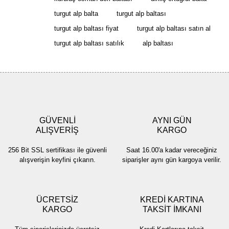
Yorum Yaz
turgut alp balta
turgut alp baltası
Ürün resmi kalitesiz, bozuk veya görüntülenemiyor.
turgut alp baltası fiyat
turgut alp baltası satın al
Ürün açıklamasında eksik bilgiler bulunuyor.
turgut alp baltası satılık
alp baltası
Ürün bilgilerinde hatalar bulunuyor.
Ürün fiyatı diğer sitelerden daha pahalı.
Bu ürüne benzer farklı alternatifler olmalı.
GÜVENLİ
AYNI GÜN
ALIŞVERİŞ
KARGO
Gönder
256 Bit SSL sertifikası ile güvenli
Saat 16.00'a kadar vereceğiniz
alışverişin keyfini çıkarın.
siparişler aynı gün kargoya verilir.
ÜCRETSİZ
KREDİ KARTINA
KARGO
TAKSİT İMKANI