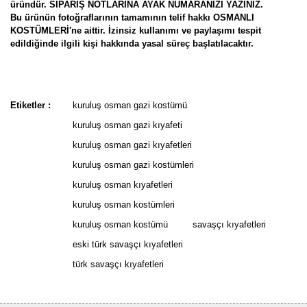
üründür. SİPARİŞ NOTLARINA AYAK NUMARANIZI YAZINIZ.
Bu ürünün fotoğraflarının tamamının telif hakkı OSMANLI
KOSTÜMLERİ'ne aittir. İzinsiz kullanımı ve paylaşımı tespit
edildiğinde ilgili kişi hakkında yasal süreç başlatılacaktır.
Bu ürünün fiyat bilgisi, resim, ürün açıklamalarında ve diğer
konularda yetersiz gördüğünüz noktaları öneri formunu kullanarak
Bu ürüne ilk yorumu siz yapın!
tarafımıza iletebilirsiniz.
Etiketler :
kuruluş osman gazi kostümü
Görüş ve önerileriniz için teşekkür ederiz.
kuruluş osman gazi kıyafeti
Yorum Yaz
kuruluş osman gazi kıyafetleri
Ürün resmi kalitesiz, bozuk veya görüntülenemiyor.
kuruluş osman gazi kostümleri
Ürün açıklamasında eksik bilgiler bulunuyor.
kuruluş osman kıyafetleri
Ürün bilgilerinde hatalar bulunuyor.
kuruluş osman kostümleri
Ürün fiyatı diğer sitelerden daha pahalı.
kuruluş osman kostümü
savaşçı kıyafetleri
Bu ürüne benzer farklı alternatifler olmalı.
eski türk savaşçı kıyafetleri
türk savaşçı kıyafetleri