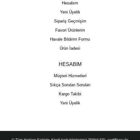
Hesabım
Yeni Üyelik
Sipariş Geçmişim
Favori Ürünlerim
Havale Bildirim Formu
Ürün İadesi
HESABIM
Müşteri Hizmetleri
Sıkça Sorulan Soruları
Kargo Takibi
Yeni Üyelik
© Tüm Hakları Saklıdır. Kredi kartı bilgileriniz 256bit SSL sertifikası ile