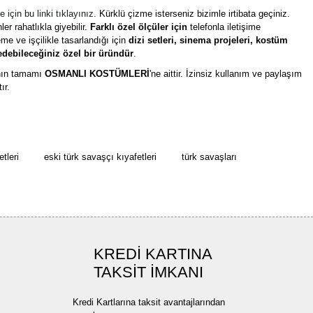
 için bu linki tıklayınız.
Kürklü çizme isterseniz bizimle irtibata geçiniz.
r rahatlıkla giyebilir.
Farklı özel ölçüler için
telefonla iletişime
eme ve işçilikle tasarlandığı için
dizi setleri, sinema projeleri, kostüm
edebileceğiniz özel bir üründür
.
ının tamamı
OSMANLI KOSTÜMLERİ
'ne aittir. İzinsiz kullanım ve paylaşım
ır.
rün açıklamalarında ve diğer konularda yetersiz gördüğünüz noktaları öneri
bilirsiniz.
Bu ürüne ilk yorumu siz yapın!
r ederiz.
tleri
eski türk savaşçı kıyafetleri
türk savaşları
ya görüntülenemiyor.
Yorum Yaz
ler bulunuyor.
uyor.
a pahalı.
KREDİ KARTINA
TAKSİT İMKANI
ler olmalı.
Kredi Kartlarına taksit avantajlarından