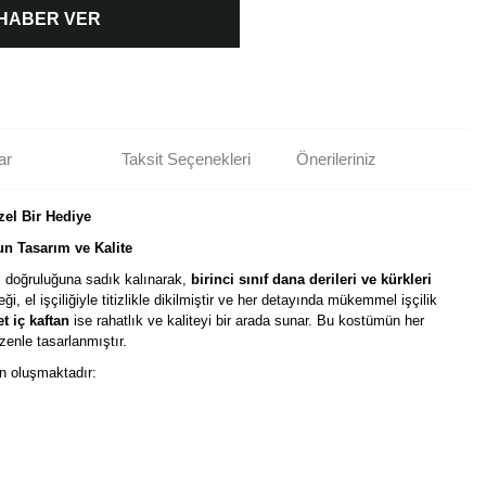
 HABER VER
ar
Taksit Seçenekleri
Önerileriniz
zel Bir Hediye
un Tasarım ve Kalite
hi doğruluğuna sadık kalınarak,
birinci sınıf dana derileri ve kürkleri
leği, el işçiliğiyle titizlikle dikilmiştir ve her detayında mükemmel işçilik
et iç kaftan
ise rahatlık ve kaliteyi bir arada sunar. Bu kostümün her
zenle tasarlanmıştır.
n oluşmaktadır: