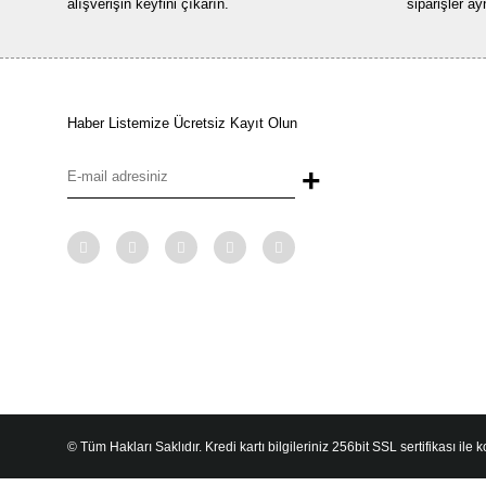
alışverişin keyfini çıkarın.
siparişler ay
Haber Listemize Ücretsiz Kayıt Olun
+
© Tüm Hakları Saklıdır. Kredi kartı bilgileriniz 256bit SSL sertifikası ile 