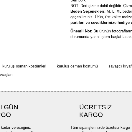
Deri börk
NOT: Deri çizme dahil değildir.
Çizme
Beden Seçenekleri:
M, L, XL bedenle
geçebilirsiniz. Ürün, üst kalite malz
partileri
ve
sevdiklerinize hediye 
Önemli Not:
Bu ürünün fotoğraflar
durumunda yasal işlem başlatılacakt
Bu ürünün fiyat bilgisi, resim, ü
formunu kullanarak tarafımıza ilete
Görüş ve önerileriniz için teşekkü
kuruluş osman kostümleri
kuruluş osman kostümü
savaşçı kıyafe
avaşları
Ürün resmi kalitesiz, bozuk ve
Ürün açıklamasında eksik bilgi
Ürün bilgilerinde hatalar bulun
I GÜN
ÜCRETSİZ
Ürün fiyatı diğer sitelerden dah
RGO
KARGO
Bu ürüne benzer farklı alternatif
 kadar vereceğiniz
Tüm siparişlerinizde ücretsiz kargo