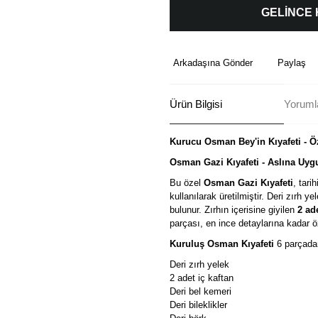
GELİNCE
Arkadaşına Gönder
Paylaş
Ürün Bilgisi
Yoruml
Kurucu Osman Bey'in Kıyafeti - Ö
Osman Gazi Kıyafeti - Aslına Uyg
Bu özel
Osman Gazi Kıyafeti
, tari
kullanılarak üretilmiştir. Deri zırh ye
bulunur. Zırhın içerisine giyilen
2 ad
parçası, en ince detaylarına kadar ö
Kuruluş Osman Kıyafeti
6 parçada
Deri zırh yelek
2 adet iç kaftan
Deri bel kemeri
Deri bileklikler