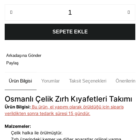
SEPETE EKLE
Arkadaşına Gönder
Paylaş
Ürün Bilgisi
Yorumlar
Taksit Seçenekleri
Önerileriniz
Osmanlı Çelik Zırh Kıyafetleri Takımı
Ürün Bilgisi:
Bu ürün, el yapımı olarak örüldüğü için sipariş
verildikten sonra tedarik süresi 15 gündür.
Malzemeler:
Çelik halka ile örülmüştür.
Zırh üzerindeki kemer ve diğer aparatlar orijinal yarma