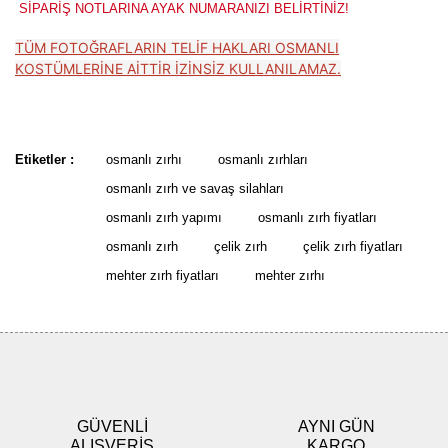
SİPARİŞ NOTLARINA AYAK NUMARANIZI BELİRTİNİZ!
TÜM FOTOĞRAFLARIN TELİF HAKLARI OSMANLI
KOSTÜMLERİNE AİTTİR İZİNSİZ KULLANILAMAZ.
Bu ürünün fiyat bilgisi, resim, ürün açıklamalarında ve diğer
konularda yetersiz gördüğünüz noktaları öneri formunu kullanarak
Bu ürüne ilk yorumu siz yapın!
tarafımıza iletebilirsiniz.
Etiketler :
osmanlı zırhı
osmanlı zırhları
Görüş ve önerileriniz için teşekkür ederiz.
osmanlı zırh ve savaş silahları
Yorum Yaz
osmanlı zırh yapımı
osmanlı zırh fiyatları
Ürün resmi kalitesiz, bozuk veya görüntülenemiyor.
osmanlı zırh
çelik zırh
çelik zırh fiyatları
Ürün açıklamasında eksik bilgiler bulunuyor.
mehter zırh fiyatları
mehter zırhı
Ürün bilgilerinde hatalar bulunuyor.
Ürün fiyatı diğer sitelerden daha pahalı.
Bu ürüne benzer farklı alternatifler olmalı.
GÜVENLİ
AYNI GÜN
ALIŞVERİŞ
KARGO