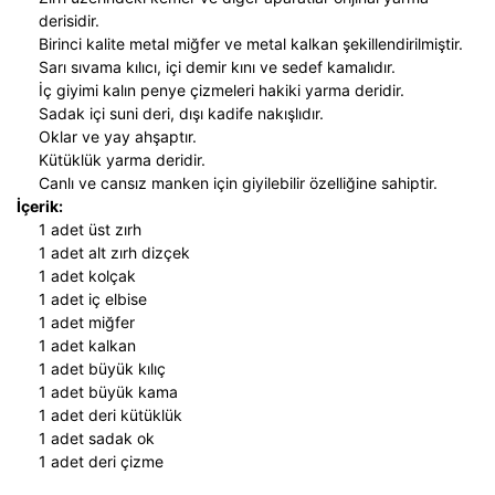
derisidir.
Birinci kalite metal miğfer ve metal kalkan şekillendirilmiştir.
Sarı sıvama kılıcı, içi demir kını ve sedef kamalıdır.
İç giyimi kalın penye çizmeleri hakiki yarma deridir.
Sadak içi suni deri, dışı kadife nakışlıdır.
Oklar ve yay ahşaptır.
Kütüklük yarma deridir.
Canlı ve cansız manken için giyilebilir özelliğine sahiptir.
İçerik:
1 adet üst zırh
1 adet alt zırh dizçek
1 adet kolçak
1 adet iç elbise
1 adet miğfer
1 adet kalkan
1 adet büyük kılıç
1 adet büyük kama
1 adet deri kütüklük
1 adet sadak ok
1 adet deri çizme