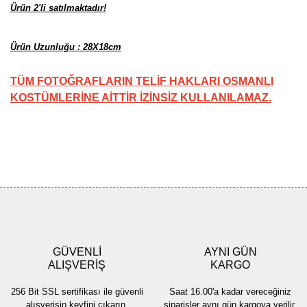
Ürün 2'li satılmaktadır!
Ürün Uzunluğu : 28X18cm
TÜM FOTOĞRAFLARIN TELİF HAKLARI OSMANLI
KOSTÜMLERİNE AİTTİR İZİNSİZ KULLANILAMAZ.
Bu ürünün fiyat bilgisi, resim, ürün açıklamalarında ve diğer
konularda yetersiz gördüğünüz noktaları öneri formunu kullanarak
Bu ürüne ilk yorumu siz yapın!
tarafımıza iletebilirsiniz.
Görüş ve önerileriniz için teşekkür ederiz.
Yorum Yaz
Ürün resmi kalitesiz, bozuk veya görüntülenemiyor.
Ürün açıklamasında eksik bilgiler bulunuyor.
GÜVENLİ
AYNI GÜN
Ürün bilgilerinde hatalar bulunuyor.
ALIŞVERİŞ
KARGO
Ürün fiyatı diğer sitelerden daha pahalı.
256 Bit SSL sertifikası ile güvenli
Saat 16.00'a kadar vereceğiniz
Bu ürüne benzer farklı alternatifler olmalı.
alışverişin keyfini çıkarın.
siparişler aynı gün kargoya verilir.