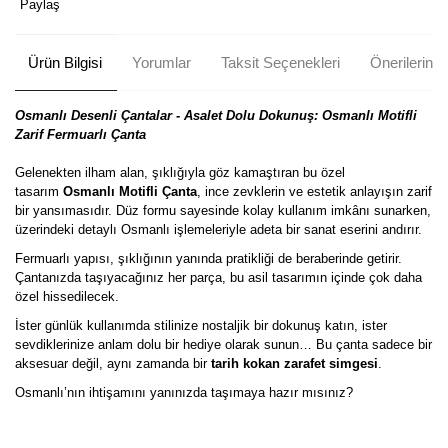
Paylaş
Ürün Bilgisi
Yorumlar
Taksit Seçenekleri
Önerileriniz
Osmanlı Desenli Çantalar - Asalet Dolu Dokunuş: Osmanlı Motifli
Zarif Fermuarlı Çanta
Gelenekten ilham alan, şıklığıyla göz kamaştıran bu özel
tasarım
Osmanlı Motifli Çanta
, ince zevklerin ve estetik anlayışın zarif
bir yansımasıdır. Düz formu sayesinde kolay kullanım imkânı sunarken,
üzerindeki detaylı Osmanlı işlemeleriyle adeta bir sanat eserini andırır.
Fermuarlı yapısı, şıklığının yanında pratikliği de beraberinde getirir.
Çantanızda taşıyacağınız her parça, bu asil tasarımın içinde çok daha
özel hissedilecek.
İster günlük kullanımda stilinize nostaljik bir dokunuş katın, ister
sevdiklerinize anlam dolu bir hediye olarak sunun… Bu çanta sadece bir
aksesuar değil, aynı zamanda bir
tarih kokan zarafet simgesi
.
Osmanlı’nın ihtişamını yanınızda taşımaya hazır mısınız?