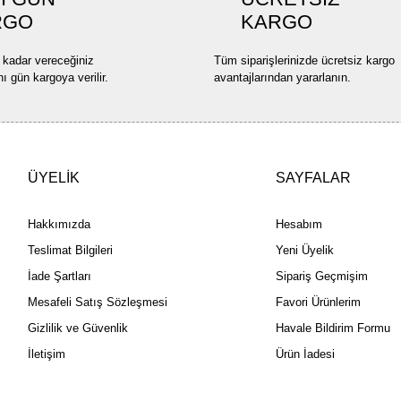
RGO
KARGO
Bu ürüne benzer farklı alternatif
 kadar vereceğiniz
Tüm siparişlerinizde ücretsiz kargo
nı gün kargoya verilir.
avantajlarından yararlanın.
ÜYELİK
SAYFALAR
Hakkımızda
Hesabım
Teslimat Bilgileri
Yeni Üyelik
İade Şartları
Sipariş Geçmişim
Mesafeli Satış Sözleşmesi
Favori Ürünlerim
Gizlilik ve Güvenlik
Havale Bildirim Formu
İletişim
Ürün İadesi