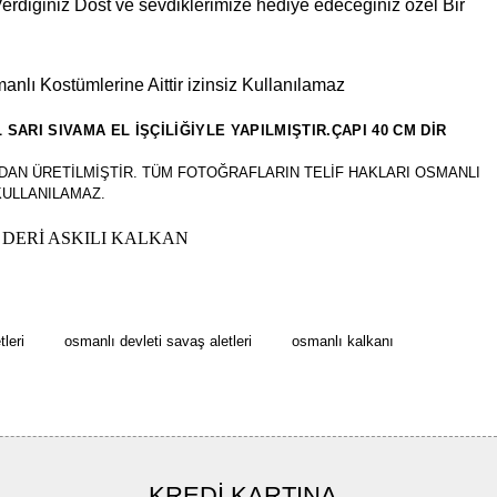
erdiğiniz Dost ve sevdiklerimize hediye edeceğiniz özel Bir
manlı Kostümlerine Aittir izinsiz Kullanılamaz
ARI SIVAMA EL İŞÇİLİĞİYLE YAPILMIŞTIR.ÇAPI 40 CM DİR
AN ÜRETİLMİŞTİR. TÜM FOTOĞRAFLARIN TELİF HAKLARI OSMANLI
KULLANILAMAZ.
 DERİ ASKILI KALKAN
rün açıklamalarında ve diğer konularda yetersiz gördüğünüz noktaları öneri
bilirsiniz.
Bu ürüne ilk yorumu siz yapın!
r ederiz.
leri
osmanlı devleti savaş aletleri
osmanlı kalkanı
ya görüntülenemiyor.
Yorum Yaz
ler bulunuyor.
uyor.
a pahalı.
KREDİ KARTINA