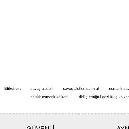
Etiketler :
savaş aletleri
savaş aletleri satın al
osmanlı sav
satılık osmanlı kalkanı
diriliş ertuğrul gazi kılıç kalka
GÜVENLİ
AYN