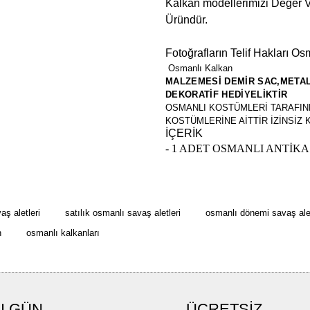
Kalkan modellerimizi Değer V
Üründür.
Fotoğrafların Telif Hakları Os
Osmanlı Kalkan
MALZEMESİ DEMİR SAC,METAL S
DEKORATİF HEDİYELİKTİR
OSMANLI KOSTÜMLERİ TARAFIND
KOSTÜMLERİNE AİTTİR İZİNSİZ 
İÇERİK
- 1 ADET OSMANLI ANTİKA
Bu ürünün fiyat bilgisi, resim, ü
formunu kullanarak tarafımıza ilete
Görüş ve önerileriniz için teşekkü
aş aletleri
satılık osmanlı savaş aletleri
osmanlı dönemi savaş alet
n
osmanlı kalkanları
Ürün resmi kalitesiz, bozuk ve
Ürün açıklamasında eksik bilgi
Ürün bilgilerinde hatalar bulun
I GÜN
ÜCRETSİZ
Ürün fiyatı diğer sitelerden dah