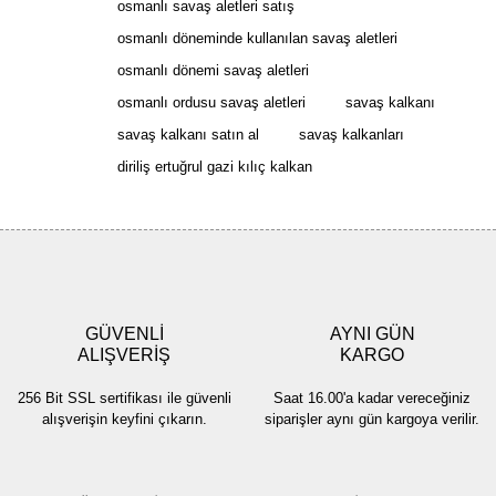
osmanlı savaş aletleri satış
Ürün resmi kalitesiz, bozuk veya görüntülenemiyor.
osmanlı döneminde kullanılan savaş aletleri
Ürün açıklamasında eksik bilgiler bulunuyor.
osmanlı dönemi savaş aletleri
Ürün bilgilerinde hatalar bulunuyor.
osmanlı ordusu savaş aletleri
savaş kalkanı
Ürün fiyatı diğer sitelerden daha pahalı.
savaş kalkanı satın al
savaş kalkanları
Bu ürüne benzer farklı alternatifler olmalı.
diriliş ertuğrul gazi kılıç kalkan
Gönder
GÜVENLİ
AYNI GÜN
ALIŞVERİŞ
KARGO
256 Bit SSL sertifikası ile güvenli
Saat 16.00'a kadar vereceğiniz
alışverişin keyfini çıkarın.
siparişler aynı gün kargoya verilir.