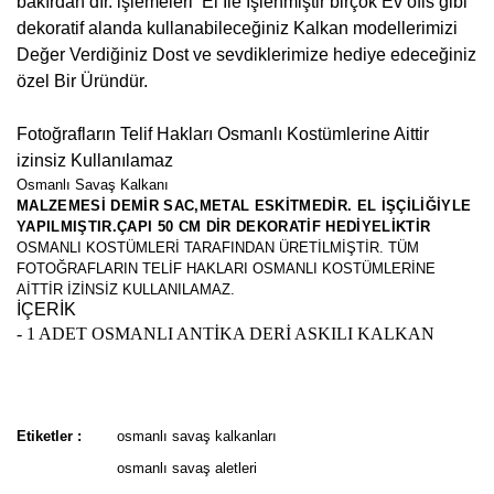
bakırdan dır. işlemeleri El İle İşlenmiştir birçok Ev ofis gibi
dekoratif alanda kullanabileceğiniz Kalkan modellerimizi
Değer Verdiğiniz Dost ve sevdiklerimize hediye edeceğiniz
özel Bir Üründür.
Fotoğrafların Telif Hakları Osmanlı Kostümlerine Aittir
izinsiz Kullanılamaz
Osmanlı Savaş Kalkanı
MALZEMESİ DEMİR SAC,METAL ESKİTMEDİR. EL İŞÇİLİĞİYLE
YAPILMIŞTIR.ÇAPI 50 CM DİR DEKORATİF HEDİYELİKTİR
OSMANLI KOSTÜMLERİ TARAFINDAN ÜRETİLMİŞTİR. TÜM
FOTOĞRAFLARIN TELİF HAKLARI OSMANLI KOSTÜMLERİNE
AİTTİR İZİNSİZ KULLANILAMAZ.
İÇERİK
- 1 ADET OSMANLI ANTİKA DERİ ASKILI KALKAN
Bu ürünün fiyat bilgisi, resim, ürün açıklamalarında ve diğer
konularda yetersiz gördüğünüz noktaları öneri formunu kullanarak
Bu ürüne ilk yorumu siz yapın!
tarafımıza iletebilirsiniz.
Etiketler :
osmanlı savaş kalkanları
Görüş ve önerileriniz için teşekkür ederiz.
osmanlı savaş aletleri
Yorum Yaz