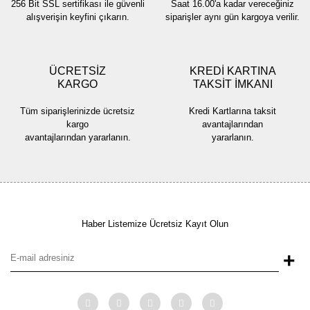
256 Bit SSL sertifikası ile güvenli
Saat 16.00'a kadar vereceğiniz
Bu ürüne benzer farklı alternatifler olmalı.
alışverişin keyfini çıkarın.
siparişler aynı gün kargoya verilir.
ÜCRETSİZ
KREDİ KARTINA
KARGO
TAKSİT İMKANI
Gönder
Tüm siparişlerinizde ücretsiz
Kredi Kartlarına taksit
kargo
avantajlarından
avantajlarından yararlanın.
yararlanın.
Haber Listemize Ücretsiz Kayıt Olun
+