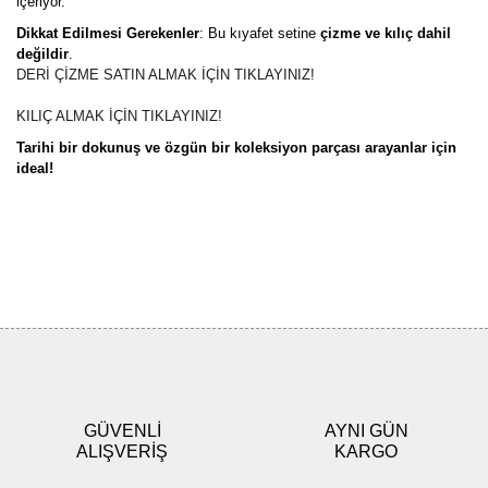
içeriyor.
Dikkat Edilmesi Gerekenler
: Bu kıyafet setine
çizme ve kılıç dahil
değildir
.
DERİ ÇİZME SATIN ALMAK İÇİN TIKLAYINIZ!
KILIÇ ALMAK İÇİN TIKLAYINIZ!
Tarihi bir do
kunuş ve özgün bir koleksiyon parçası arayanlar için
ideal!
Bu ürünün fiyat bilgisi, resim, ürün açıklamalarında ve diğer
konularda yetersiz gördüğünüz noktaları öneri formunu kullanarak
Bu ürüne ilk yorumu siz yapın!
tarafımıza iletebilirsiniz.
Görüş ve önerileriniz için teşekkür ederiz.
Yorum Yaz
Ürün resmi kalitesiz, bozuk veya görüntülenemiyor.
Ürün açıklamasında eksik bilgiler bulunuyor.
GÜVENLİ
AYNI GÜN
Ürün bilgilerinde hatalar bulunuyor.
ALIŞVERİŞ
KARGO
Ürün fiyatı diğer sitelerden daha pahalı.