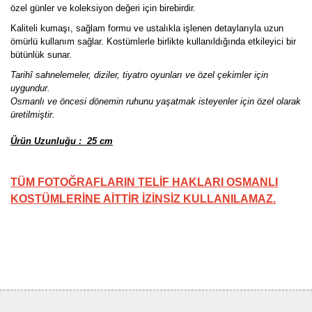
özel günler ve koleksiyon değeri için birebirdir.
Kaliteli kumaşı, sağlam formu ve ustalıkla işlenen detaylarıyla uzun
ömürlü kullanım sağlar. Kostümlerle birlikte kullanıldığında etkileyici bir
bütünlük sunar.
Tarihî sahnelemeler, diziler, tiyatro oyunları ve özel çekimler için
uygundur.
Osmanlı ve öncesi dönemin ruhunu yaşatmak isteyenler için özel olarak
üretilmiştir.
Ürün Uzunluğu : 25 cm
TÜM FOTOĞRAFLARIN TELİF HAKLARI OSMANLI
KOSTÜMLERİNE AİTTİR İZİNSİZ KULLANILAMAZ.
Bu ürünün fiyat bilgisi, resim, ürün açıklamalarında ve diğer
konularda yetersiz gördüğünüz noktaları öneri formunu kullanarak
Bu ürüne ilk yorumu siz yapın!
tarafımıza iletebilirsiniz.
Görüş ve önerileriniz için teşekkür ederiz.
Yorum Yaz