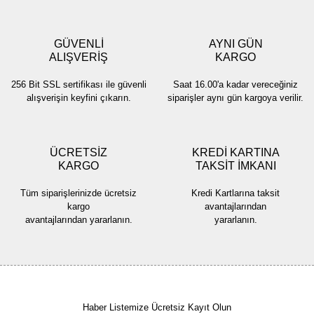
Ürün resmi kalitesiz, bozuk veya görüntülenemiyor.
Ürün açıklamasında eksik bilgiler bulunuyor.
GÜVENLİ
AYNI GÜN
Ürün bilgilerinde hatalar bulunuyor.
ALIŞVERİŞ
KARGO
Ürün fiyatı diğer sitelerden daha pahalı.
256 Bit SSL sertifikası ile güvenli
Saat 16.00'a kadar vereceğiniz
Bu ürüne benzer farklı alternatifler olmalı.
alışverişin keyfini çıkarın.
siparişler aynı gün kargoya verilir.
ÜCRETSİZ
KREDİ KARTINA
KARGO
TAKSİT İMKANI
Gönder
Tüm siparişlerinizde ücretsiz
Kredi Kartlarına taksit
kargo
avantajlarından
avantajlarından yararlanın.
yararlanın.
Haber Listemize Ücretsiz Kayıt Olun