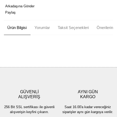
Arkadaşına Gönder
Paylaş
Ürün Bilgisi
Yorumlar
Taksit Seçenekleri
Önerileriniz
Bu ürünün fiyat bilgisi, resim, ürün açıklamalarında ve diğer
konularda yetersiz gördüğünüz noktaları öneri formunu kullanarak
Bu ürüne ilk yorumu siz yapın!
tarafımıza iletebilirsiniz.
Görüş ve önerileriniz için teşekkür ederiz.
Yorum Yaz
Ürün resmi kalitesiz, bozuk veya görüntülenemiyor.
Ürün açıklamasında eksik bilgiler bulunuyor.
GÜVENLİ
AYNI GÜN
Ürün bilgilerinde hatalar bulunuyor.
ALIŞVERİŞ
KARGO
Ürün fiyatı diğer sitelerden daha pahalı.
256 Bit SSL sertifikası ile güvenli
Saat 16.00'a kadar vereceğiniz
Bu ürüne benzer farklı alternatifler olmalı.
alışverişin keyfini çıkarın.
siparişler aynı gün kargoya verilir.