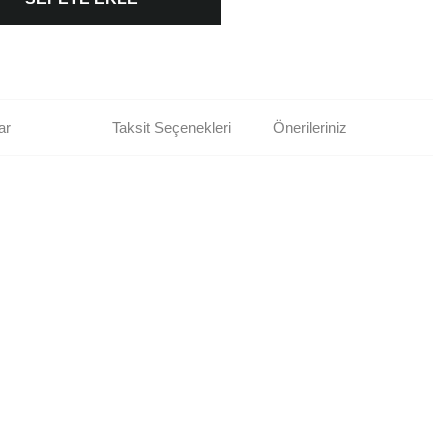
ar
Taksit Seçenekleri
Önerileriniz
rün açıklamalarında ve diğer konularda yetersiz gördüğünüz noktaları öneri
bilirsiniz.
Bu ürüne ilk yorumu siz yapın!
r ederiz.
ya görüntülenemiyor.
Yorum Yaz
ler bulunuyor.
uyor.
a pahalı.
ler olmalı.