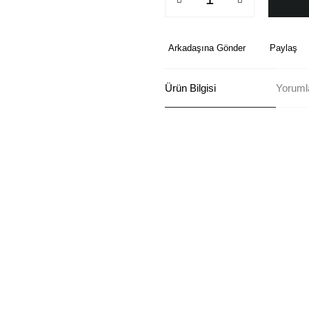
Arkadaşına Gönder
Paylaş
Ürün Bilgisi
Yoruml
Bu ürünün fiyat bilgisi, resim, ü
formunu kullanarak tarafımıza ilete
Görüş ve önerileriniz için teşekkü
Ürün resmi kalitesiz, bozuk ve
Ürün açıklamasında eksik bilgi
Ürün bilgilerinde hatalar bulun
Ürün fiyatı diğer sitelerden dah
Bu ürüne benzer farklı alternatif