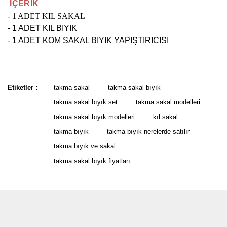
İÇERİK
- 1 ADET KIL SAKAL
- 1 ADET KIL BIYIK
- 1 ADET KOM SAKAL BIYIK YAPIŞTIRICISI
Bu ürünün fiyat bilgisi, resim, ürün açıklamalarında ve diğer
konularda yetersiz gördüğünüz noktaları öneri formunu kullanarak
Bu ürüne ilk yorumu siz yapın!
tarafımıza iletebilirsiniz.
Etiketler :
takma sakal
takma sakal bıyık
Görüş ve önerileriniz için teşekkür ederiz.
takma sakal bıyık set
takma sakal modelleri
Yorum Yaz
takma sakal bıyık modelleri
kıl sakal
Ürün resmi kalitesiz, bozuk veya görüntülenemiyor.
takma bıyık
takma bıyık nerelerde satılır
Ürün açıklamasında eksik bilgiler bulunuyor.
takma bıyık ve sakal
Ürün bilgilerinde hatalar bulunuyor.
takma sakal bıyık fiyatları
Ürün fiyatı diğer sitelerden daha pahalı.
Bu ürüne benzer farklı alternatifler olmalı.