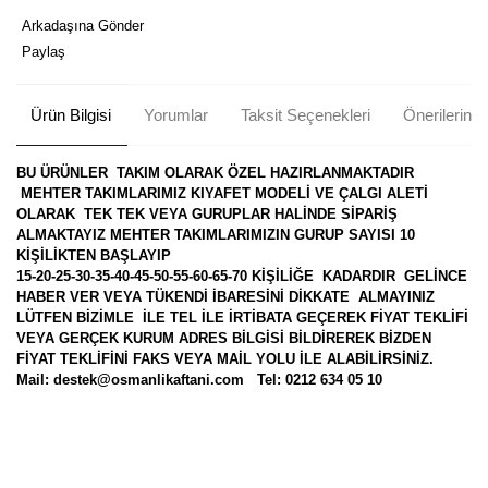
Arkadaşına Gönder
Paylaş
Ürün Bilgisi
Yorumlar
Taksit Seçenekleri
Önerileriniz
BU ÜRÜNLER TAKIM OLARAK ÖZEL HAZIRLANMAKTADIR
MEHTER TAKIMLARIMIZ KIYAFET MODELİ VE ÇALGI ALETİ
OLARAK TEK TEK VEYA GURUPLAR HALİNDE SİPARİŞ
ALMAKTAYIZ MEHTER TAKIMLARIMIZIN GURUP SAYISI 10
KİŞİLİKTEN BAŞLAYIP
15-20-25-30-35-40-45-50-55-60-65-70 KİŞİLİĞE KADARDIR GELİNCE
HABER VER VEYA TÜKENDİ İBARESİNİ DİKKATE ALMAYINIZ
LÜTFEN BİZİMLE İLE TEL İLE İRTİBATA GEÇEREK FİYAT TEKLİFİ
VEYA GERÇEK KURUM ADRES BİLGİSİ BİLDİREREK BİZDEN
FİYAT TEKLİFİNİ FAKS VEYA MAİL YOLU İLE ALABİLİRSİNİZ.
Mail: destek@osmanlikaftani.com Tel: 0212 634 05 10