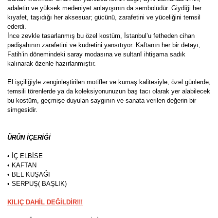
adaletin ve yüksek medeniyet anlayışının da sembolüdür. Giydiği her
kıyafet, taşıdığı her aksesuar; gücünü, zarafetini ve yüceliğini temsil
ederdi.
İnce zevkle tasarlanmış bu özel kostüm, İstanbul’u fetheden cihan
padişahının zarafetini ve kudretini yansıtıyor. Kaftanın her bir detayı,
Fatih’in dönemindeki saray modasına ve sultanî ihtişama sadık
kalınarak özenle hazırlanmıştır.
El işçiliğiyle zenginleştirilen motifler ve kumaş kalitesiyle; özel günlerde,
temsili törenlerde ya da koleksiyonunuzun baş tacı olarak yer alabilecek
bu kostüm, geçmişe duyulan saygının ve sanata verilen değerin bir
simgesidir.
ÜRÜN İÇERİĞİ
• İÇ ELBİSE
• KAFTAN
• BEL KUŞAĞI
• SERPUŞ( BAŞLIK)
KILIÇ DAHİL DEĞİLDİR!!!