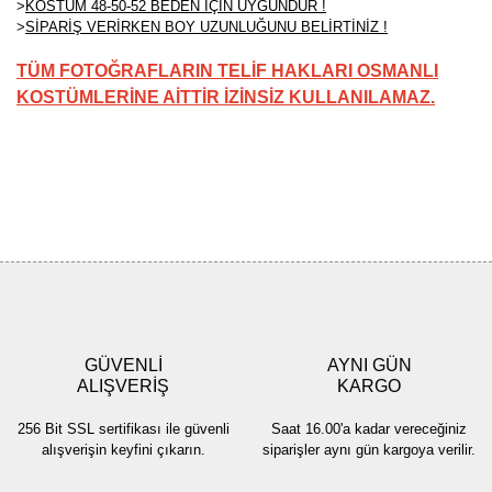
>
KOSTÜM 48-50-52 BEDEN İÇİN UYGUNDUR !
>
SİPARİŞ VERİRKEN BOY UZUNLUĞUNU BELİRTİNİZ !
TÜM FOTOĞRAFLARIN TELİF HAKLARI OSMANLI
KOSTÜMLERİNE AİTTİR İZİNSİZ KULLANILAMAZ.
Bu ürünün fiyat bilgisi, resim, ürün açıklamalarında ve diğer
konularda yetersiz gördüğünüz noktaları öneri formunu kullanarak
Bu ürüne ilk yorumu siz yapın!
tarafımıza iletebilirsiniz.
Görüş ve önerileriniz için teşekkür ederiz.
Yorum Yaz
Ürün resmi kalitesiz, bozuk veya görüntülenemiyor.
Ürün açıklamasında eksik bilgiler bulunuyor.
GÜVENLİ
AYNI GÜN
Ürün bilgilerinde hatalar bulunuyor.
ALIŞVERİŞ
KARGO
Ürün fiyatı diğer sitelerden daha pahalı.
256 Bit SSL sertifikası ile güvenli
Saat 16.00'a kadar vereceğiniz
Bu ürüne benzer farklı alternatifler olmalı.
alışverişin keyfini çıkarın.
siparişler aynı gün kargoya verilir.