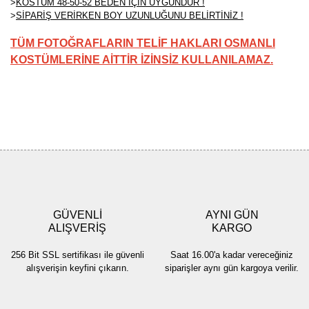
>
KOSTÜM 48-50-52 BEDEN İÇİN UYGUNDUR !
>
SİPARİŞ VERİRKEN BOY UZUNLUĞUNU BELİRTİNİZ !
TÜM FOTOĞRAFLARIN TELİF HAKLARI OSMANLI
KOSTÜMLERİNE AİTTİR İZİNSİZ KULLANILAMAZ.
Bu ürünün fiyat bilgisi, resim, ürün açıklamalarında ve diğer
konularda yetersiz gördüğünüz noktaları öneri formunu kullanarak
Bu ürüne ilk yorumu siz yapın!
tarafımıza iletebilirsiniz.
Görüş ve önerileriniz için teşekkür ederiz.
Yorum Yaz
Ürün resmi kalitesiz, bozuk veya görüntülenemiyor.
Ürün açıklamasında eksik bilgiler bulunuyor.
GÜVENLİ
AYNI GÜN
Ürün bilgilerinde hatalar bulunuyor.
ALIŞVERİŞ
KARGO
Ürün fiyatı diğer sitelerden daha pahalı.
256 Bit SSL sertifikası ile güvenli
Saat 16.00'a kadar vereceğiniz
Bu ürüne benzer farklı alternatifler olmalı.
alışverişin keyfini çıkarın.
siparişler aynı gün kargoya verilir.