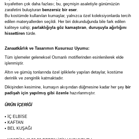
kıyafetten çok daha fazlası; bu, geçmişin asaletiyle günümüzün
zarafetini buluşturan
benzersiz bir eser
.
Bu kostümde kullanılan kumaşlar, yalnızca özel koleksiyonlarda tercih
edilen materyallerden seçildi. Her biri dokunduğunda bile fark edilen
kaliteye sahip;
parlaklığıyla göz kamaştıran
,
duruşuyla ağırlığını
hissettiren
türde.
Zanaatkârlık ve Tasarımın Kusursuz Uyumu:
Tüm işlemeler geleneksel Osmanlı motiflerinden esinlenilerek elde
işlenmiştir.
Altın ve gümüş tonlarında özel ipliklerle yapılan detaylar, kostüme
derinlik ve zenginlik katmaktadır.
Dikişinden kesimine, kumaşın akışından düğmesine kadar her şey
bir
padişah için yapılmış gibi özenle
hazırlanmıştır.
ÜRÜN İÇERİĞİ
• İÇ ELBİSE
• KAFTAN
• BEL KUŞAĞI