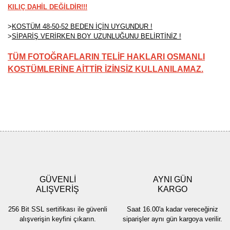
KILIÇ DAHİL DEĞİLDİR!!!
>
KOSTÜM 48-50-52 BEDEN İÇİN UYGUNDUR !
>
SİPARİŞ VERİRKEN BOY UZUNLUĞUNU BELİRTİNİZ !
TÜM FOTOĞRAFLARIN TELİF HAKLARI OSMANLI
KOSTÜMLERİNE AİTTİR İZİNSİZ KULLANILAMAZ.
Bu ürünün fiyat bilgisi, resim, ürün açıklamalarında ve diğer
konularda yetersiz gördüğünüz noktaları öneri formunu kullanarak
Bu ürüne ilk yorumu siz yapın!
tarafımıza iletebilirsiniz.
Görüş ve önerileriniz için teşekkür ederiz.
Yorum Yaz
Ürün resmi kalitesiz, bozuk veya görüntülenemiyor.
Ürün açıklamasında eksik bilgiler bulunuyor.
GÜVENLİ
AYNI GÜN
Ürün bilgilerinde hatalar bulunuyor.
ALIŞVERİŞ
KARGO
Ürün fiyatı diğer sitelerden daha pahalı.
256 Bit SSL sertifikası ile güvenli
Saat 16.00'a kadar vereceğiniz
Bu ürüne benzer farklı alternatifler olmalı.
alışverişin keyfini çıkarın.
siparişler aynı gün kargoya verilir.