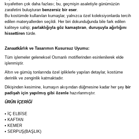
kıyafetten çok daha fazlası; bu, geçmişin asaletiyle günümüzün
zarafetini buluşturan
benzersiz bir eser
.
Bu kostümde kullanılan kumaşlar, yalnızca özel koleksiyonlarda tercih
edilen materyallerden seçildi. Her biri dokunduğunda bile fark edilen
kaliteye sahip;
parlaklığıyla göz kamaştıran
,
duruşuyla ağırlığını
hissettiren
türde.
Zanaatkârlık ve Tasarımın Kusursuz Uyumu:
Tüm işlemeler geleneksel Osmanlı motiflerinden esinlenilerek elde
işlenmiştir.
Altın ve gümüş tonlarında özel ipliklerle yapılan detaylar, kostüme
derinlik ve zenginlik katmaktadır.
Dikişinden kesimine, kumaşın akışından düğmesine kadar her şey
bir
padişah için yapılmış gibi özenle
hazırlanmıştır.
ÜRÜN İÇERİĞİ
• İÇ ELBİSE
• KAFTAN
• KEMER
• SERPUŞ(BAŞLIK)