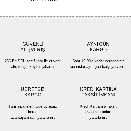
Bu ürüne benzer farklı alternatifler olmalı.
Gönder
GÜVENLİ
AYNI GÜN
ALIŞVERİŞ
KARGO
256 Bit SSL sertifikası ile güvenli
Saat 16.00'a kadar vereceğiniz
alışverişin keyfini çıkarın.
siparişler aynı gün kargoya verilir.
ÜCRETSİZ
KREDİ KARTINA
KARGO
TAKSİT İMKANI
Tüm siparişlerinizde ücretsiz
Kredi Kartlarına taksit
kargo
avantajlarından
avantajlarından yararlanın.
yararlanın.