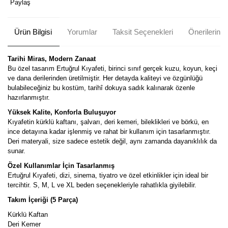
Paylaş
Ürün Bilgisi
Yorumlar
Taksit Seçenekleri
Önerileriniz
Tarihi Miras, Modern Zanaat
Bu özel tasarım Ertuğrul Kıyafeti, birinci sınıf gerçek kuzu, koyun, keçi
ve dana derilerinden üretilmiştir. Her detayda kaliteyi ve özgünlüğü
bulabileceğiniz bu kostüm, tarihî dokuya sadık kalınarak özenle
hazırlanmıştır.
Yüksek Kalite, Konforla Buluşuyor
Kıyafetin kürklü kaftanı, şalvarı, deri kemeri, bileklikleri ve börkü, en
ince detayına kadar işlenmiş ve rahat bir kullanım için tasarlanmıştır.
Deri materyali, size sadece estetik değil, aynı zamanda dayanıklılık da
sunar.
Özel Kullanımlar İçin Tasarlanmış
Ertuğrul Kıyafeti, dizi, sinema, tiyatro ve özel etkinlikler için ideal bir
tercihtir. S, M, L ve XL beden seçenekleriyle rahatlıkla giyilebilir.
Takım İçeriği (5 Parça)
Kürklü Kaftan
Deri Kemer