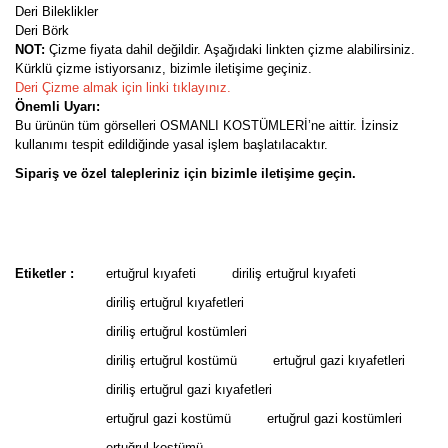
Deri Bileklikler
Deri Börk
NOT:
Çizme fiyata dahil değildir. Aşağıdaki linkten çizme alabilirsiniz.
Kürklü çizme istiyorsanız, bizimle iletişime geçiniz.
Deri Çizme almak için linki tıklayınız.
Önemli Uyarı:
Bu ürünün tüm görselleri OSMANLI KOSTÜMLERİ’ne aittir. İzinsiz
kullanımı tespit edildiğinde yasal işlem başlatılacaktır.
Sipariş ve özel talepleriniz için bizimle iletişime geçin.
Bu ürünün fiyat bilgisi, resim, ürün açıklamalarında ve diğer
konularda yetersiz gördüğünüz noktaları öneri formunu kullanarak
Bu ürüne ilk yorumu siz yapın!
tarafımıza iletebilirsiniz.
Etiketler :
ertuğrul kıyafeti
diriliş ertuğrul kıyafeti
Görüş ve önerileriniz için teşekkür ederiz.
diriliş ertuğrul kıyafetleri
Yorum Yaz
diriliş ertuğrul kostümleri
Ürün resmi kalitesiz, bozuk veya görüntülenemiyor.
diriliş ertuğrul kostümü
ertuğrul gazi kıyafetleri
Ürün açıklamasında eksik bilgiler bulunuyor.
diriliş ertuğrul gazi kıyafetleri
Ürün bilgilerinde hatalar bulunuyor.
ertuğrul gazi kostümü
ertuğrul gazi kostümleri
Ürün fiyatı diğer sitelerden daha pahalı.
ertuğrul kostümü