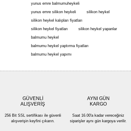
Görüş ve önerileriniz için teşekkür ederiz.
yunus emre balmumuheykeli
Yorum Yaz
yunus emre silikon heykeli
silikon heykel
Ürün resmi kalitesiz, bozuk veya görüntülenemiyor.
silikon heykel kalıpları fiyatları
Ürün açıklamasında eksik bilgiler bulunuyor.
silikon heykel fiyatları
silikon heykel yapanlar
Ürün bilgilerinde hatalar bulunuyor.
balmumu heykel
Ürün fiyatı diğer sitelerden daha pahalı.
balmumu heykel yaptırma fiyatları
Bu ürüne benzer farklı alternatifler olmalı.
balmumu heykel yapımı
Gönder
GÜVENLİ
AYNI GÜN
ALIŞVERİŞ
KARGO
256 Bit SSL sertifikası ile güvenli
Saat 16.00'a kadar vereceğiniz
alışverişin keyfini çıkarın.
siparişler aynı gün kargoya verilir.