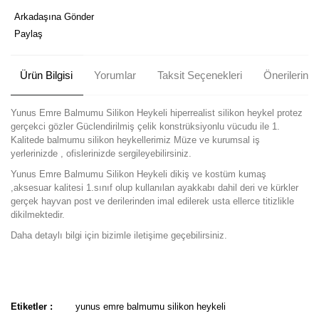
Arkadaşına Gönder
Paylaş
Ürün Bilgisi
Yorumlar
Taksit Seçenekleri
Önerileriniz
Yunus Emre Balmumu Silikon Heykeli hiperrealist silikon heykel protez
gerçekci gözler Güclendirilmiş çelik konstrüksiyonlu vücudu ile 1.
Kalitede balmumu silikon heykellerimiz Müze ve kurumsal iş
yerlerinizde , ofislerinizde sergileyebilirsiniz.
Yunus Emre Balmumu Silikon Heykeli dikiş ve kostüm kumaş
,aksesuar kalitesi 1.sınıf olup kullanılan ayakkabı dahil deri ve kürkler
gerçek hayvan post ve derilerinden imal edilerek usta ellerce titizlikle
dikilmektedir.
Daha detaylı bilgi için bizimle iletişime geçebilirsiniz.
Bu ürünün fiyat bilgisi, resim, ürün açıklamalarında ve diğer
konularda yetersiz gördüğünüz noktaları öneri formunu kullanarak
Bu ürüne ilk yorumu siz yapın!
tarafımıza iletebilirsiniz.
Etiketler :
yunus emre balmumu silikon heykeli